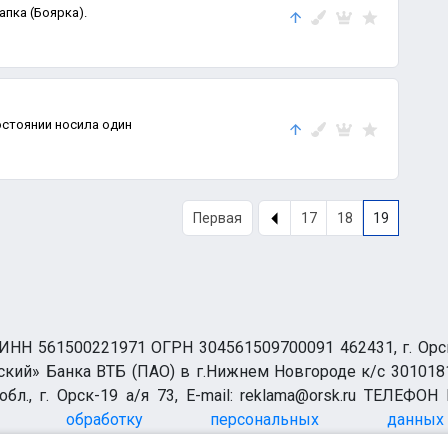
пка (Боярка).
остоянии носила один
Первая
17
18
19
НН 561500221971 ОГРН 304561509700091 462431, г. Орск, О
ий» Банка ВТБ (ПАО) в г.Нижнем Новгороде к/с 3010181
бл., г. Орск-19 а/я 73, E-mail: reklama@orsk.ru ТЕЛЕФОН
а обработку персональных данных