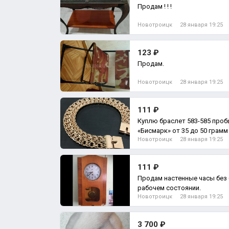
Продам ! ! !
Новотроицк
28 января 19:25
123 ₽
Продам.
Новотроицк
28 января 19:25
111 ₽
Куплю браслет 583-585 проб
Новотроицк
28 января 19:25
111 ₽
Продам настенные часы без 
рабочем состоянии.
Новотроицк
28 января 19:25
3 700 ₽