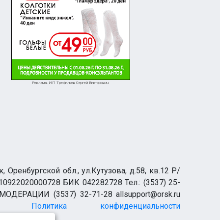
Реклама. ИП Трефильев Сергей Викторович
ренбургской обл., ул.Кутузова, д.58, кв.12 Р/
0922020000728 БИК 042282728 Тел.: (3537) 25-
 МОДЕРАЦИИ (3537) 32-71-28 allsupport@orsk.ru
Политика конфиденциальности