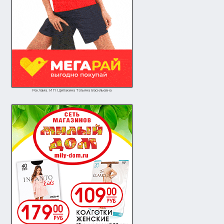
Реклама. ИП Щипакина Татьяна Васильевна