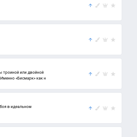
ы троиной или двойной
«Бисмарк» от 35 до 50 грамм Именно «Бисмарк» как н
боя в идеальном