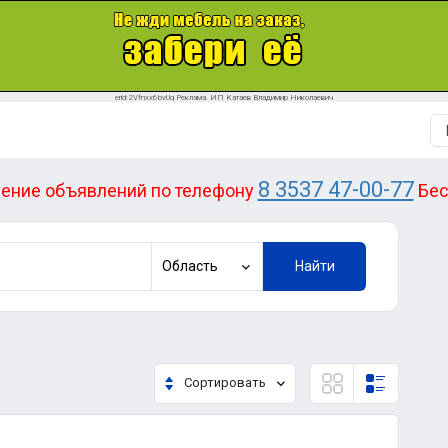
erid:2Vfnxx6bvUq Реклама. ИП Катаев Владимир Николаевич
8 3537 47-00-77
ение объявлений по телефону
Бес
Область
Найти
Сортировать