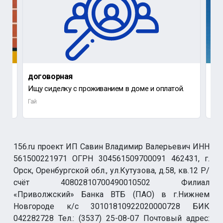
договорная
30 
Ищу сиделку с проживанием в доме и оплатой.
Опл
Гай
Гай
156.ru проект ИП Савин Владимир Валерьевич ИНН
561500221971 ОГРН 304561509700091 462431, г.
Орск, Оренбургской обл., ул.Кутузова, д.58, кв.12 Р/
счёт 40802810700490010502 Филиал
«Приволжский» Банка ВТБ (ПАО) в г.Нижнем
Новгороде к/с 30101810922020000728 БИК
042282728 Тел.: (3537) 25-08-07 Почтовый адрес: