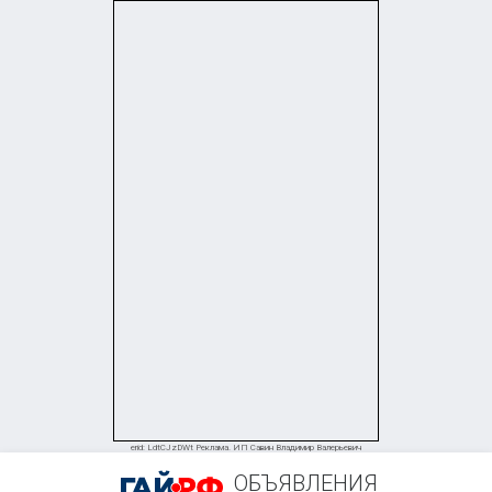
+7 (961) 911-65-41
erid: LdtCJzDWt Реклама. ИП Савин Владимир Валерьевич
ОБЪЯВЛЕНИЯ