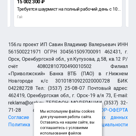
15 002 300 ₽
до
Требуется шаурмист на полный рабочий день с 10:00 до 22:00,а так же в ночь с 22:00 до 03:00
Ищу
Гай
Гай
156.ru проект ИП Савин Владимир Валерьевич ИНН
561500221971 ОГРН 304561509700091 462431, г.
Орск, Оренбургской обл., ул.Кутузова, д.58, кв.12 Р/
счёт 40802810700490010502 Филиал
«Приволжский» Банка ВТБ (ПАО) в г.Нижнем
Новгороде к/с 30101810922020000728 БИК
042282728 Тел.: (3537) 25-08-07 Почтовый адрес:
462419, Оренбургская обл., г. Орск-19 а/я 73, E-mail:
reklama@orsk.ru ТЕЛЕФОН МОДЕРАЦИИ (3537) 32-
71-28 allsupport@orsk.ru
ДОГОВОР-ОФЕРТА
Мы используем файлы cookies
Согласие на обработку персональных данных
для улучшения работы сайта.
Оставаясь на нашем сайте, вы
Политика конфиденциальности
соглашаетесь с условиями
использования файлов