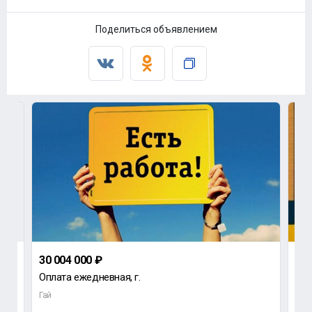
Поделиться объявлением
30 004 000 ₽
до
.
Оплата ежедневная, г.
Тре
Гай
Гай