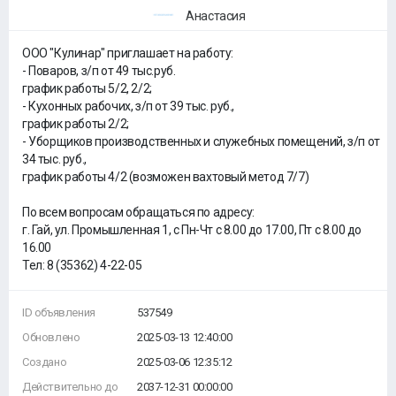
Анастасия
ООО "Кулинар" приглашает на работу:
- Поваров, з/п от 49 тыс.руб.
график работы 5/2, 2/2;
- Кухонных рабочих, з/п от 39 тыс. руб.,
график работы 2/2;
- Уборщиков производственных и служебных помещений, з/п от
34 тыс. руб.,
график работы 4/2 (возможен вахтовый метод 7/7)
По всем вопросам обращаться по адресу:
г. Гай, ул. Промышленная 1, с Пн-Чт с 8.00 до 17.00, Пт с 8.00 до
16.00
Тел: 8 (35362) 4-22-05
ID объявления
537549
Обновлено
2025-03-13 12:40:00
Создано
2025-03-06 12:35:12
Действительно до
2037-12-31 00:00:00