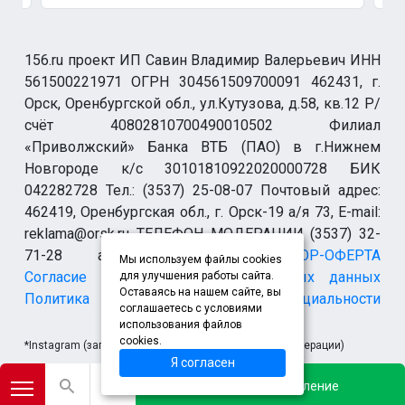
156.ru проект ИП Савин Владимир Валерьевич ИНН
561500221971 ОГРН 304561509700091 462431, г.
Орск, Оренбургской обл., ул.Кутузова, д.58, кв.12 Р/
счёт 40802810700490010502 Филиал
«Приволжский» Банка ВТБ (ПАО) в г.Нижнем
Новгороде к/с 30101810922020000728 БИК
042282728 Тел.: (3537) 25-08-07 Почтовый адрес:
462419, Оренбургская обл., г. Орск-19 а/я 73, E-mail:
reklama@orsk.ru ТЕЛЕФОН МОДЕРАЦИИ (3537) 32-
71-28 allsupport@orsk.ru
ДОГОВОР-ОФЕРТА
Мы используем файлы cookies
Согласие на обработку персональных данных
для улучшения работы сайта.
Оставаясь на нашем сайте, вы
Политика конфиденциальности
соглашаетесь с условиями
использования файлов
cookies.
*Instagram (запрещен на территории Российской Федерации)
Я согласен
Добавить объявление