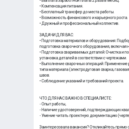
• Выплата заработной платы 2 раза в месяц.
• Компенсация питания.
• Бесплатный трансфер до места работы.
• Возможность финансового и карьерного роста.
• Дружный и профессиональный коллектив.
ЗАДАЧИ ДЛЯ ВАС:
• Подготовка материалов и оборудования: Подбор
подготовка сварочного оборудования, включая 
• Подготовка свариваемых деталей: Очистка и п
установка деталей в соответствии с чертежами.
• Выполнение сварочных операций: Применение 
типа материала (электродуговая сварка, газовая
швов.
• Соблюдение указаний и требований проекта.
ЧТО ДЛЯ НАС ВАЖНО В СПЕЦИАЛИСТЕ:
- Опыт работы,
- Наличие удостоверений, подтверждающих ква
- Умение читать проектную документацию (черте
Заинтересовала вакансия? Откликайтесь прямо 