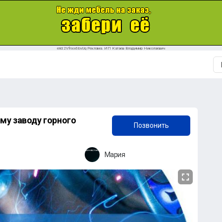
erid:2Vfnxx6bvUq Реклама. ИП Катаев Владимир Николаевич
+7 (987) 857-11-45
му заводу горного
Позвонить
Мария