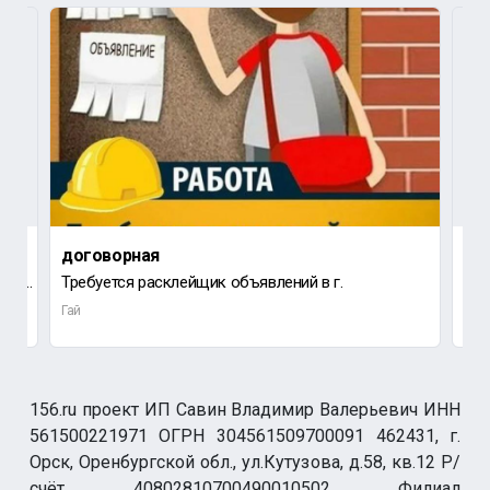
договорная
до
Требуется шаурмист на полный рабочий день с 10:00 до 22:00,а так же в ночь с 22:00 до 03:00
Требуется расклейщик объявлений в г.
Ищу
Гай
Гай
156.ru проект ИП Савин Владимир Валерьевич ИНН
561500221971 ОГРН 304561509700091 462431, г.
Орск, Оренбургской обл., ул.Кутузова, д.58, кв.12 Р/
счёт 40802810700490010502 Филиал