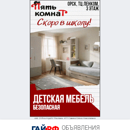
+7 (909) 613-30-99
erid: 2VfnxvHgaXV Реклама. ИП Савина Елена Николаевна
ОБЪЯВЛЕНИЯ