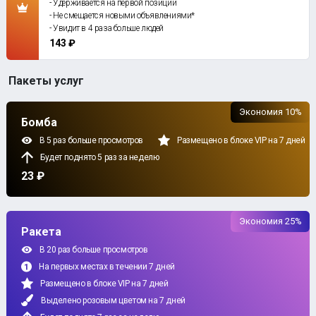
- Удерживается на первой позиции
- Не смещается новыми объявлениями*
- Увидит в 4 раза больше людей
143 ₽
Пакеты услуг
Экономия 10%
Бомба
В 5 раз больше просмотров
Размещено в блоке VIP на 7 дней
Будет поднято 5 раз за неделю
23 ₽
Экономия 25%
Ракета
В 20 раз больше просмотров
На первых местах в течении 7 дней
Размещено в блоке VIP на 7 дней
Выделено розовым цветом на 7 дней