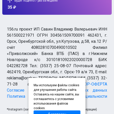
Будет поднято 7 раз за неделю
35 ₽
156.ru проект ИП Савин Владимир Валерьевич ИНН
561500221971 ОГРН 304561509700091 462431, г.
Орск, Оренбургской обл., ул.Кутузова, д.58, кв.12 Р/
счёт 40802810700490010502 Филиал
«Приволжский» Банка ВТБ (ПАО) в г.Нижнем
Новгороде к/с 30101810922020000728 БИК
042282728 Тел.: (3537) 25-08-07 Почтовый адрес:
462419, Оренбургская обл., г. Орск-19 а/я 73, E-mail:
reklama@orsk.ru ТЕЛЕФОН МОДЕРАЦИИ (3537) 32-
71-28 allsupport@orsk.ru
ДОГОВОР-ОФЕРТА
Мы используем файлы cookies
Согласие на обработку персональных данных
для улучшения работы сайта.
Оставаясь на нашем сайте, вы
Политика конфиденциальности
соглашаетесь с условиями
использования файлов
cookies.
*Instagram (запрещен на территории Российской Федерации)