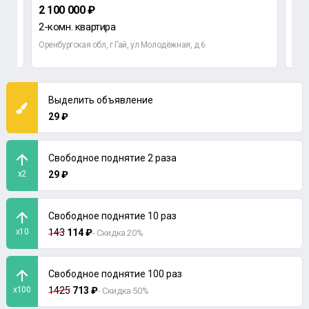
2 100 000 ₽
до
2-комн. квартира
Оренбургская обл, г Гай, ул Молодёжная, д 6
Выделить объявление
29 ₽
Свободное поднятие 2 раза
x2
29 ₽
Свободное поднятие 10 раз
x10
143
114 ₽
- Скидка 20%
Свободное поднятие 100 раз
x100
1425
713 ₽
- Скидка 50%