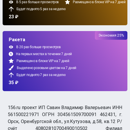
В 5 раз больше просмотров
Размещено в блоке VIP на 7 дней
Будет поднято 5 раз за неделю
23 ₽
Экономия 25%
Ракета
В 20 раз больше просмотров
На первых местах в течении 7 дней
Размещено в блоке VIP на 7 дней
Выделено розовым цветом на 7 дней
Будет поднято 7 раз за неделю
35 ₽
156.ru проект ИП Савин Владимир Валерьевич ИНН
561500221971 ОГРН 304561509700091 462431, г.
Орск, Оренбургской обл., ул.Кутузова, д.58, кв.12 Р/
счёт 40802810700490010502 Филиал