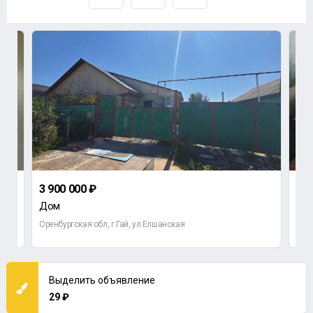
3 900 000 ₽
2 7
Дом
3-к
Оренбургская обл, г Гай, ул Елшанская
Орен
Выделить объявление
29 ₽