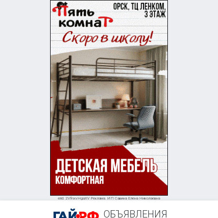
+7 (905) 847-36-87
erid: 2VfnxvHgaXV Реклама. ИП Савина Елена Николаевна
ОБЪЯВЛЕНИЯ