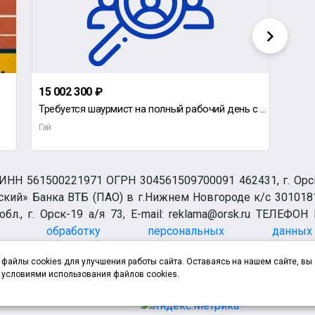
15 002 300 ₽
дог
Требуется шаурмист на полный рабочий день с 10:00 до 22:00,а так же в ночь с 22:00 до 03:00
Ищу 
Гай
Гай
НН 561500221971 ОГРН 304561509700091 462431, г. Орск, О
ий» Банка ВТБ (ПАО) в г.Нижнем Новгороде к/с 3010181
бл., г. Орск-19 а/я 73, E-mail: reklama@orsk.ru ТЕЛЕФОН
а обработку персональных данных
файлы cookies для улучшения работы сайта. Оставаясь на нашем сайте, вы
 условиями использования файлов cookies.