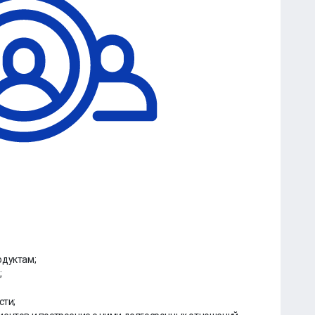
одуктам;
;
сти;