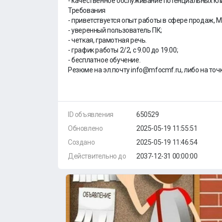
- качественное обслуживание потенциальных кл
Требования
- приветствуется опыт работы в сфере продаж, М
- уверенный пользователь ПК;
- четкая, грамотная речь.
- график работы 2/2, с 9.00 до 19.00;
- бесплатное обучение.
Резюме на эл.почту info@mfocmf.ru, либо на то
ID объявления
650529
Обновлено
2025-05-19 11:55:51
Создано
2025-05-19 11:46:54
Действительно до
2037-12-31 00:00:00