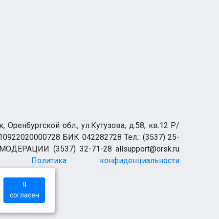
оворная
30 004 000 ₽
сиделку с проживанием в доме и оплатой.
Оплата ежедневная
Гай
ренбургской обл., ул.Кутузова, д.58, кв.12 Р/
0922020000728 БИК 042282728 Тел.: (3537) 25-
 МОДЕРАЦИИ (3537) 32-71-28 allsupport@orsk.ru
Политика конфиденциальности
Я
согласен