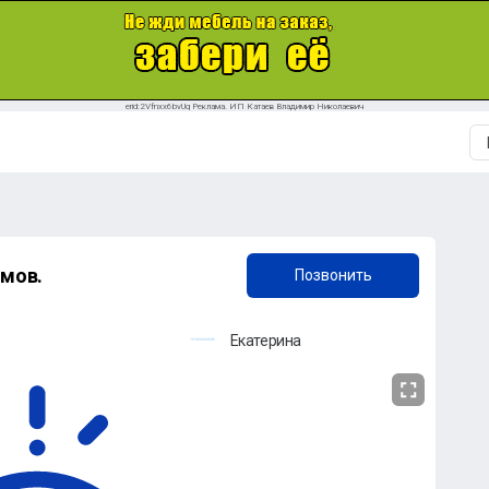
erid:2Vfnxx6bvUq Реклама. ИП Катаев Владимир Николаевич
+7 (905) 889-16-30
ймов.
Позвонить
Екатерина