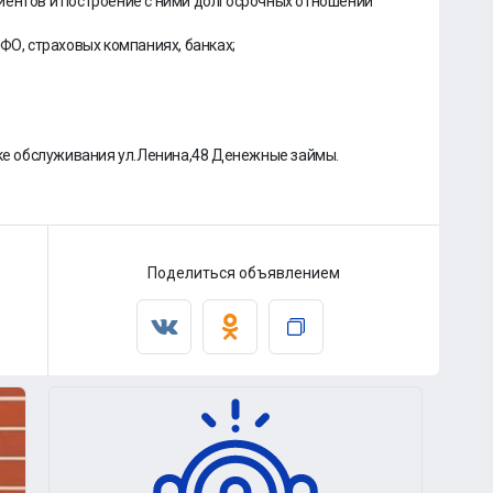
иентов и построение с ними долгосрочных отношений
ФО, страховых компаниях, банках;
чке обслуживания ул.Ленина,48 Денежные займы.
Поделиться объявлением