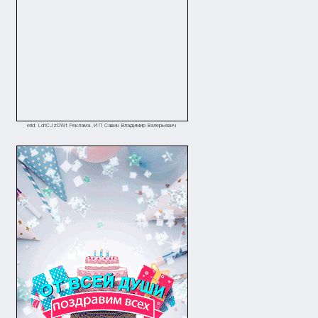
erid: LdtCJzDWt Реклама. ИП Савин Владимир Валерьевич