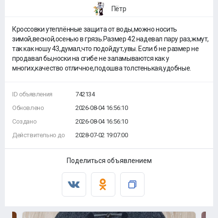
Пётр
Кроссовки утеплённые защита от воды,можно носить
зимой,весной,осенью в грязь.Размер 42 надевал пару раз,жмут,
так как ношу 43,думал,что подойдут,увы. Если б не размер не
продавал бы,носки на сгибе не заламываются как у
многих,качество отличное,подошва толстенькая,удобные.
ID объявления
742134
Обновлено
2026-08-04 16:56:10
Создано
2026-08-04 16:56:10
Действительно до
2028-07-02 19:07:00
Поделиться объявлением