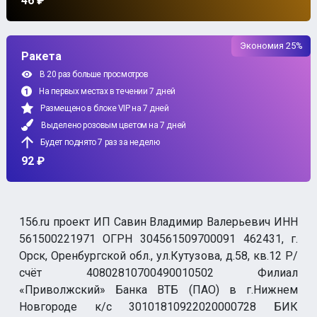
46 ₽
Экономия 25%
Ракета
В 20 раз больше просмотров
На первых местах в течении 7 дней
Размещено в блоке VIP на 7 дней
Выделено розовым цветом на 7 дней
Будет поднято 7 раз за неделю
92 ₽
156.ru проект ИП Савин Владимир Валерьевич ИНН
561500221971 ОГРН 304561509700091 462431, г.
Орск, Оренбургской обл., ул.Кутузова, д.58, кв.12 Р/
счёт 40802810700490010502 Филиал
«Приволжский» Банка ВТБ (ПАО) в г.Нижнем
Новгороде к/с 30101810922020000728 БИК