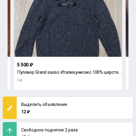
5 500 ₽
10 
Пуловер Grand sasso Италия,унисекс 100% шерстяной вязаный Б/У состояние хорошее.
Муж
Гай
Гай
Выделить объявление
12 ₽
Свободное поднятие 2 раза