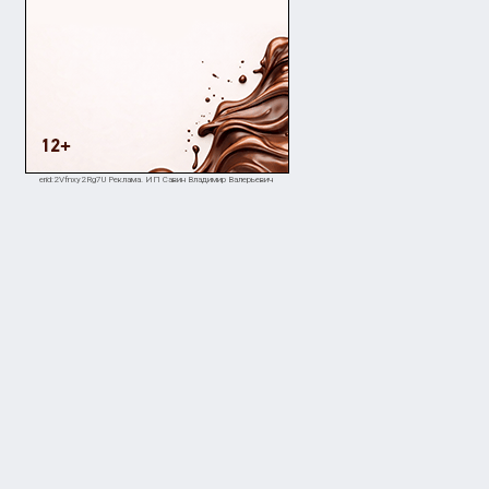
erid:2Vfnxy2Rg7U Реклама. ИП Савин Владимир Валерьевич