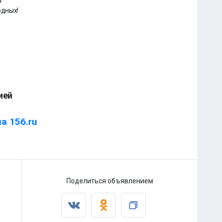
я
одных!
ией
а 156.ru
Поделиться объявлением