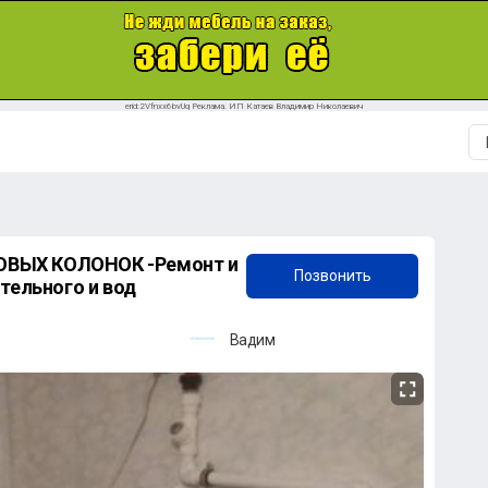
erid:2Vfnxx6bvUq Реклама. ИП Катаев Владимир Николаевич
+7 (909) 618-72-90
ОВЫХ КОЛОНОК -Ремонт и
Позвонить
тельного и вод
Вадим