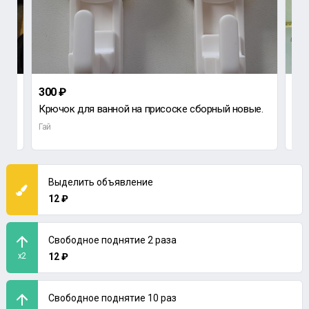
300 ₽
100
Крючок для ванной на присоске сборный новые.
Шам
Гай
Гай
Выделить объявление
12 ₽
Свободное поднятие 2 раза
x2
12 ₽
Свободное поднятие 10 раз