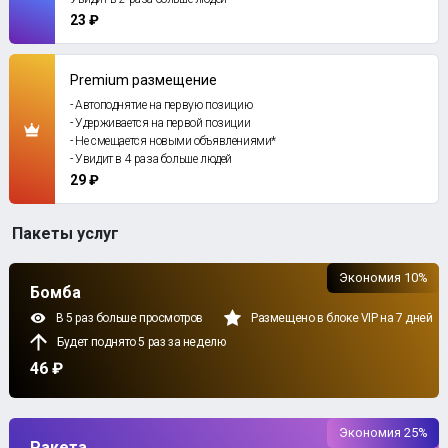
23 ₽
Premium размещение
- Автоподнятие на первую позицию
- Удерживается на первой позиции
- Не смещается новыми объявлениями*
- Увидит в 4 раза больше людей
29 ₽
Пакеты услуг
Экономия 10%
Бомба
В 5 раз больше просмотров
Размещено в блоке VIP на 7 дней
Будет поднято 5 раз за неделю
46 ₽
Экономия 25%
Ракета