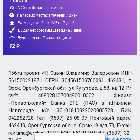
В 20 раз больше просмотров
На первых местах в течении 7 дней
Размещено в блоке VIP на 7 дней
Выделено розовым цветом на 7 дней
Будет поднято 7 раз за неделю
92 ₽
156.ru проект ИП Савин Владимир Валерьевич ИНН
561500221971 ОГРН 304561509700091 462431, г.
Орск, Оренбургской обл., ул.Кутузова, д.58, кв.12 Р/
счёт 40802810700490010502 Филиал
«Приволжский» Банка ВТБ (ПАО) в г.Нижнем
Новгороде к/с 30101810922020000728 БИК
042282728 Тел.: (3537) 25-08-07 Почтовый адрес:
462419, Оренбургская обл., г. Орск-19 а/я 73, E-mail:
reklama@orsk.ru ТЕЛЕФОН МОДЕРАЦИИ (3537) 32-