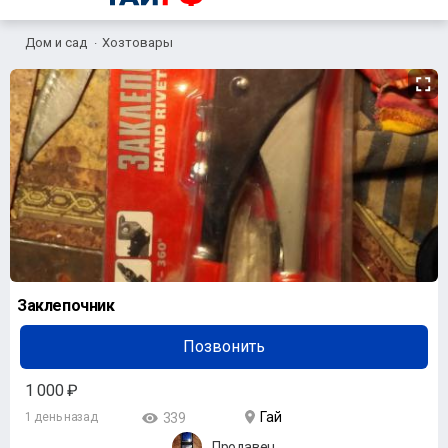
Дом и сад
Хозтовары
Заклепочник
Позвонить
1 000 ₽
Гай
1 день назад
339
Продавец