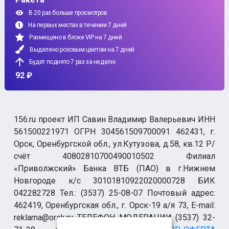
В 20 раз больше просмотров
На первых местах в течении 7 дней
Размещено в блоке VIP на 7 дней
Выделено розовым цветом на 7 дней
Будет поднято 7 раз за неделю
92 ₽
156.ru проект ИП Савин Владимир Валерьевич ИНН
561500221971 ОГРН 304561509700091 462431, г.
Орск, Оренбургской обл., ул.Кутузова, д.58, кв.12 Р/
счёт 40802810700490010502 Филиал
«Приволжский» Банка ВТБ (ПАО) в г.Нижнем
Новгороде к/с 30101810922020000728 БИК
042282728 Тел.: (3537) 25-08-07 Почтовый адрес:
462419, Оренбургская обл., г. Орск-19 а/я 73, E-mail:
reklama@orsk.ru ТЕЛЕФОН МОДЕРАЦИИ (3537) 32-