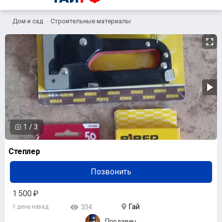
Дом и сад
Строительные материалы
1
/
3
Степлер
Позвонить
1 500 ₽
Гай
1 день назад
334
Продавец