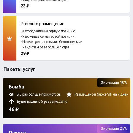
23 ₽
Premium размещение
- Автоподнятие на первую позицию
- Удерживается на первой позиции
- Не смещается новыми объявлениями*
- Увидит в 4 раза больше людей
29 ₽
Пакеты услуг
Экономия 10%
Бомба
В 5 раз больше просмотров
Размещено в блоке VIP на 7 дней
Будет поднято 5 раз за неделю
46 ₽
Экономия 25%
Ракета