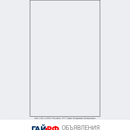
+7 (905) 882-62-31
erid: LdtCJzDWt Реклама. ИП Савин Владимир Валерьевич
ОБЪЯВЛЕНИЯ