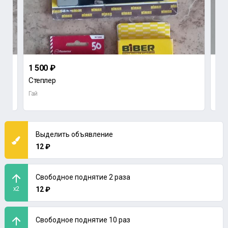
1 500 ₽
100
Степлер
Каб
Гай
Гай
Выделить объявление
12 ₽
Свободное поднятие 2 раза
x2
12 ₽
Свободное поднятие 10 раз