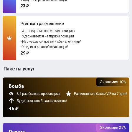
23 ₽
Premium размещение
- Автоподнятие на первую позицию
- Удерживается на первой позиции
- Не смещается новыми объявлениями*
- Увидит в 4 раза больше людей
29 ₽
Пакеты услуг
Экономия 10%
Бомба
В 5 раз больше просмотров
Размещено в блоке VIP на 7 дней
Будет поднято 5 раз за неделю
46 ₽
Экономия 25%
Ракета