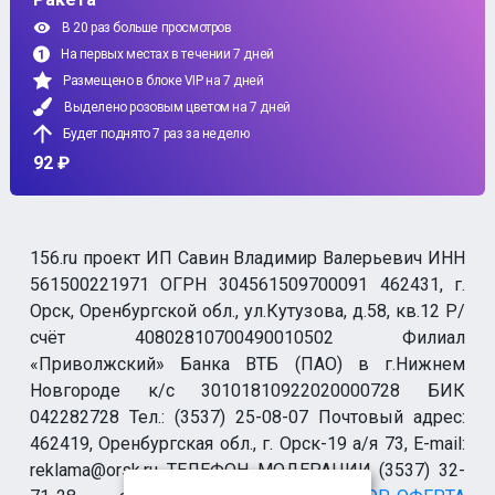
В 20 раз больше просмотров
На первых местах в течении 7 дней
Размещено в блоке VIP на 7 дней
Выделено розовым цветом на 7 дней
Будет поднято 7 раз за неделю
92 ₽
156.ru проект ИП Савин Владимир Валерьевич ИНН
561500221971 ОГРН 304561509700091 462431, г.
Орск, Оренбургской обл., ул.Кутузова, д.58, кв.12 Р/
счёт 40802810700490010502 Филиал
«Приволжский» Банка ВТБ (ПАО) в г.Нижнем
Новгороде к/с 30101810922020000728 БИК
042282728 Тел.: (3537) 25-08-07 Почтовый адрес:
462419, Оренбургская обл., г. Орск-19 а/я 73, E-mail:
reklama@orsk.ru ТЕЛЕФОН МОДЕРАЦИИ (3537) 32-