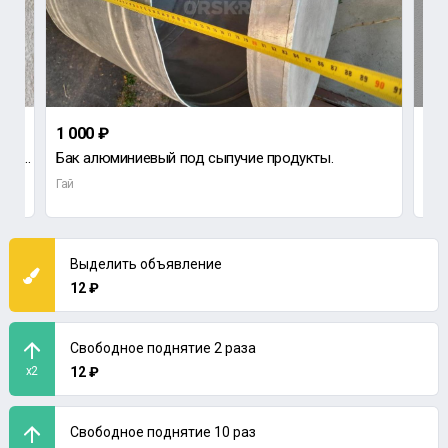
1 000 ₽
300
Мочалка одинарная - 50 см = 200₽ Мочалка &quot; Цилиндр&quot; - 40 см = 250₽ г.
Бак алюминиевый под сыпучие продукты.
Крю
Гай
Гай
Выделить объявление
12 ₽
Свободное поднятие 2 раза
x2
12 ₽
Свободное поднятие 10 раз