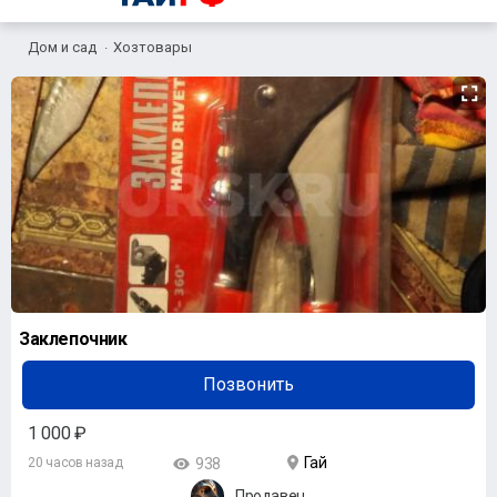
Дом и сад
Хозтовары
Заклепочник
Позвонить
1 000 ₽
Гай
20 часов назад
938
Продавец