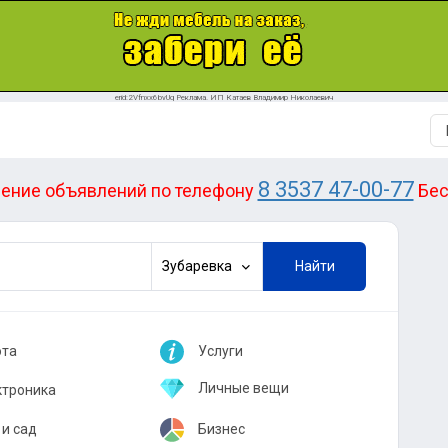
erid:2Vfnxx6bvUq Реклама. ИП Катаев Владимир Николаевич
8 3537 47-00-77
ение объявлений по телефону
Бес
Зубаревка
Найти
ота
Услуги
длагаю работу
Авторемонт
Личные вещи
ктроника
 работу
Грузоперевозки
Одежда, обувь
овая техника
и сад
Бизнес
Пассажироперевозки