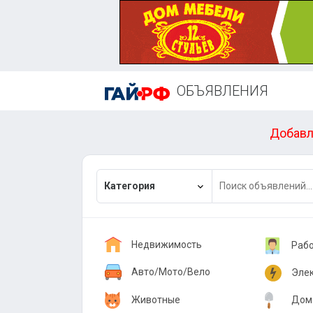
ОБЪЯВЛЕНИЯ
Добавл
Категория
Недвижимость
Раб
Покупка
Пре
Авто/Мото/Вело
Эле
Продажа
Ищу
Легковые
Быт
Животные
Дом 
Обмен