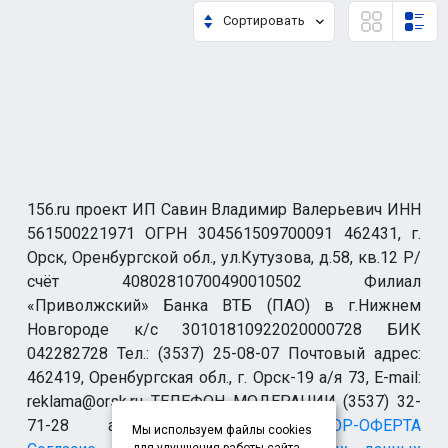
Сортировать
156.ru проект ИП Савин Владимир Валерьевич ИНН
561500221971 ОГРН 304561509700091 462431, г.
Орск, Оренбургской обл., ул.Кутузова, д.58, кв.12 Р/
счёт 40802810700490010502 Филиал
«Приволжский» Банка ВТБ (ПАО) в г.Нижнем
Новгороде к/с 30101810922020000728 БИК
042282728 Тел.: (3537) 25-08-07 Почтовый адрес:
462419, Оренбургская обл., г. Орск-19 а/я 73, E-mail:
reklama@orsk.ru ТЕЛЕФОН МОДЕРАЦИИ (3537) 32-
71-28 allsupport@orsk.ru
ДОГОВОР-ОФЕРТА
Мы используем файлы cookies