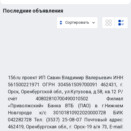
Последние объявления
Сортировать
156.ru проект ИП Савин Владимир Валерьевич ИНН
561500221971 ОГРН 304561509700091 462431, г.
Орск, Оренбургской обл., ул.Кутузова, д.58, кв.12 Р/
счёт 40802810700490010502 Филиал
«Приволжский» Банка ВТБ (ПАО) в г.Нижнем
Новгороде к/с 30101810922020000728 БИК
042282728 Тел.: (3537) 25-08-07 Почтовый адрес:
462419, Оренбургская обл., г. Орск-19 а/я 73, E-mail: