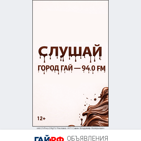
erid:2Vfnxy2Rg7U Реклама. ИП Савин Владимир Валерьевич
ОБЪЯВЛЕНИЯ