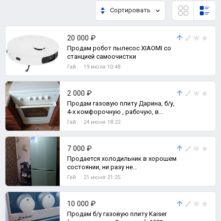
Сортировать
20 000 ₽
Продам робот пылесос XIAOMI со
станцией самоочистки
Гай
19 июля 10:48
2 000 ₽
Продам газовую плиту Дарина, б/у,
4-х комфорочную , рабочую, в
хорошем состоянии.
Гай
24 июня 18:22
7 000 ₽
Продается холодильник в хорошем
состоянии, ни разу не
ремонтировался Вместительный
Гай
21 июня 21:25
холодильник, все
10 000 ₽
Продам б/у газовую плиту Kaiser