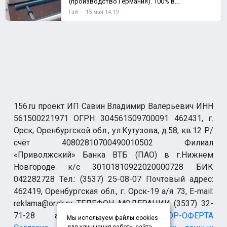
(производство Германия). 100% в
рабочем состоянии.
Гай
15 мая 14:19
156.ru проект ИП Савин Владимир Валерьевич ИНН
561500221971 ОГРН 304561509700091 462431, г.
Орск, Оренбургской обл., ул.Кутузова, д.58, кв.12 Р/
счёт 40802810700490010502 Филиал
«Приволжский» Банка ВТБ (ПАО) в г.Нижнем
Новгороде к/с 30101810922020000728 БИК
042282728 Тел.: (3537) 25-08-07 Почтовый адрес:
462419, Оренбургская обл., г. Орск-19 а/я 73, E-mail:
reklama@orsk.ru ТЕЛЕФОН МОДЕРАЦИИ (3537) 32-
71-28 allsupport@orsk.ru
ДОГОВОР-ОФЕРТА
Мы используем файлы cookies