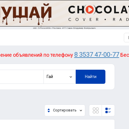
erid: 2VfnxwxAXkv Реклама. ИП Савин Владимир Валерьевич
8 3537 47-00-77
ение объявлений по телефону
Бес
Гай
Найти
Сортировать