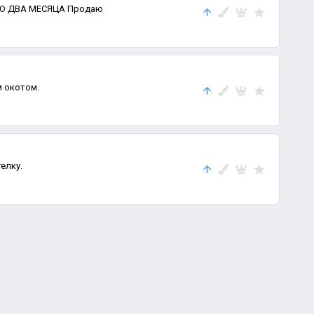
 окотом.
елку.