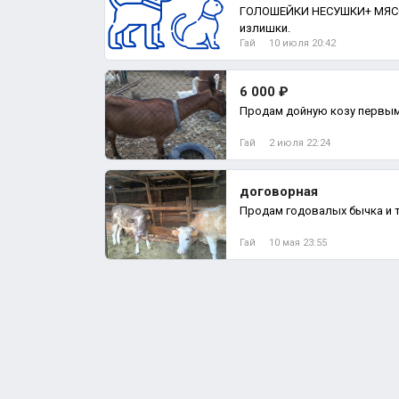
ГОЛОШЕЙКИ НЕСУШКИ+ МЯСО ДВА МЕСЯЦА Продаю
излишки.
Гай
10 июля 20:42
6 000 ₽
Продам дойную козу первым
Гай
2 июля 22:24
договорная
Продам годовалых бычка и т
Гай
10 мая 23:55