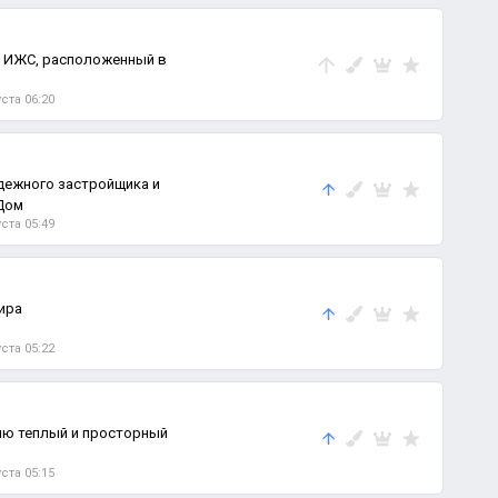
к ИЖС, расположенный в
уста 06:20
дежного застройщика и
 Дом
уста 05:49
тира
уста 05:22
ию теплый и просторный
уста 05:15