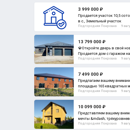
3 999 000 ₽
Продается участок 10,5 со
в с., Земельный участок
Подгородняя Покровка
9 авг
13 799 000 ₽
💎Откройте дверь в свой н
Продается дом с гаражом на
Подгородняя Покровка
9 авг
ипотек
7 499 000 ₽
Предлагаем вашему внимани
площадью 165 квадратных 
Подгородняя Покровка
9 авг
гаражом и
10 099 000 ₽
Представляем вашему вним
мечты &mdash; трёхуровнев
Подгородняя Покровка
9 авг
уникальной возм, Дом