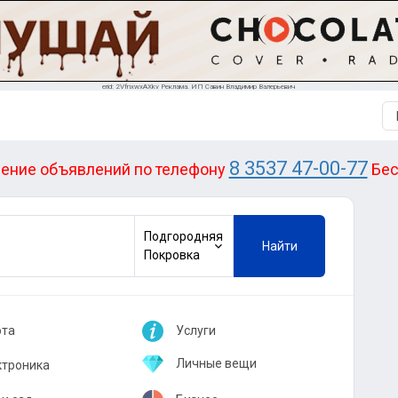
erid: 2VfnxwxAXkv Реклама. ИП Савин Владимир Валерьевич
8 3537 47-00-77
ение объявлений по телефону
Бес
Подгородняя
Найти
Покровка
ота
Услуги
длагаю работу
Авторемонт
Личные вещи
ктроника
 работу
Грузоперевозки
Одежда, обувь
овая техника