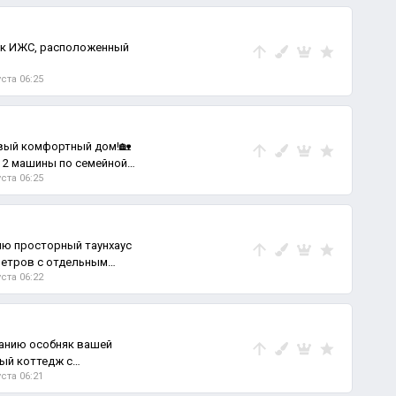
Ритуальные услуги
Кредитование
ток ИЖС, расположенный
Требуется услуга
уста 06:25
Разное
овый комфортный дом!🏡
 2 машины по семейной
уста 06:25
ю просторный таунхаус
метров с отдельным
уста 06:22
анию особняк вашей
ый коттедж с
уста 06:21